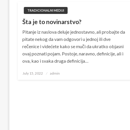
TRADICIONALNI MEDIJI
Šta je to novinarstvo?
Pitanje iz naslova deluje jednostavno, ali probajte da
pitate nekog da vam odgovori u jednoj ili dve
rečenice i videćete kako se muči da ukratko objasni
ovaj poznati pojam. Postoje, naravno, definicije, ali i
ova, kao i svaka druga definicija…
Posted
July 15, 2022
admin
on