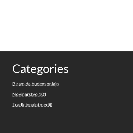
Categories
Biram da budem onlajn
Novinarstvo 101
Tradicionalni mediji