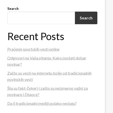
Search
Search
Recent Posts
Praćenje sportskih vesti online
Odgovori na Vaša pitanja: Kako postati dobar
novinar?
Zašto su vesti na internetu bolje od tradicionalnih
novinskih vesti
Šta su fakt-čekeri i zašto su neizmerno važni za
novinare i čitaoce?
Da li tradicionalni mediji polako nestaju?